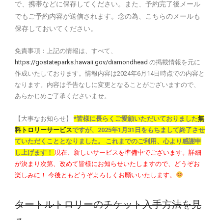
で、携帯などに保存してください。また、予約完了後メール
でもご予約内容が送信されます。念の為、こちらのメールも
保存しておいてください。
免責事項：上記の情報は、すべて、
https://gostateparks.hawaii.gov/diamondhead
の掲載情報を元に
作成いたしております。情報内容は2024年6月14日時点での内容と
なります。内容は予告なしに変更となることがございますので、
あらかじめご了承くださいませ。
【大事なお知らせ】
*皆様に長らくご愛顧いただいておりました
無
料トロリーサービス
ですが、2025年1月31日をもちまして終了させ
ていただくこととなりました。 これまでのご利用、心より感謝申
し上げます！
現在、新しいサービスを準備中でございます。詳細
が決まり次第、改めて皆様にお知らせいたしますので、どうぞお
楽しみに！
今後ともどうぞよろしくお願いいたします。
タートルトロリーのチケット入手方法を見